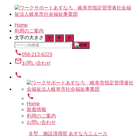
Home
利用のご案内
文字の大きさ
小
中
大
検
索
call
058-213-6223
対
mail_outline
お問い合わせ
象:
call
call
Home
新着情報
利用のご案内
お問い合わせ
カ
Ｂ型 施設清掃班
あすなろニュース