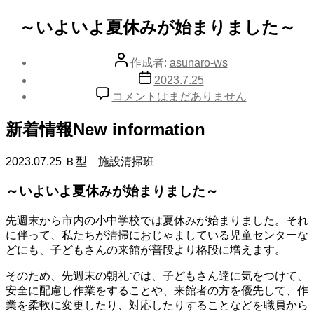
テ
ゴ
～いよいよ夏休みが始まりました～
リ
ー
投
作成者:
asunaro-ws
稿
投
2023.7.25
者
稿
～
コメントはまだありません
日
い
よ
新着情報
New information
い
よ
2023.07.25
Ｂ型 施設清掃班
夏
休
～いよいよ夏休みが始まりました～
み
が
先週末から市内の小中学校では夏休みが始まりました。それ
始
に伴って、私たちが清掃におじゃましている児童センターな
ま
どにも、子どもさんの来館が普段より格段に増えます。
り
ま
そのため、先週末の朝礼では、子どもさん達に気をつけて、
し
安全に配慮し作業をすることや、来館者の方を優先して、作
た
業を柔軟に変更したり、対応したりすることなどを職員から
～