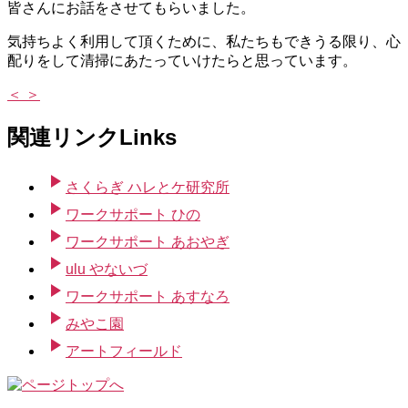
皆さんにお話をさせてもらいました。
へ
の
気持ちよく利用して頂くために、私たちもできうる限り、心
配りをして清掃にあたっていけたらと思っています。
＜
＞
関連リンク
Links
play_arrow
さくらぎ ハレとケ研究所
play_arrow
ワークサポート ひの
play_arrow
ワークサポート あおやぎ
play_arrow
ulu やないづ
play_arrow
ワークサポート あすなろ
play_arrow
みやこ園
play_arrow
アートフィールド